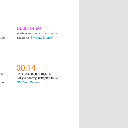
за обедом просмотрел новое
ире,
видео на
“РуФокс Видео”
знал
лег спать, ведь завтра на
м
новую работу, найденную на
 хм..
“РуФокс Работа”
е