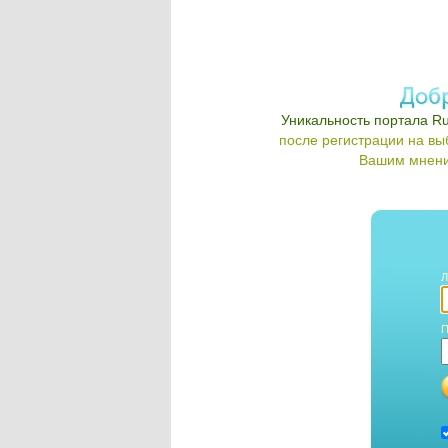
Уникальность портала Ru
после регистрации на в
Вашим мнени
Л
П