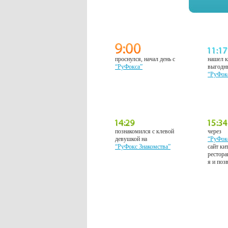
проснулся, начал день с
нашел к
“РуФокса”
выгодн
“РуФок
познакомился с клевой
через
девушкой на
“РуФок
“РуФокс Знакомства”
сайт ки
рестора
я и поз