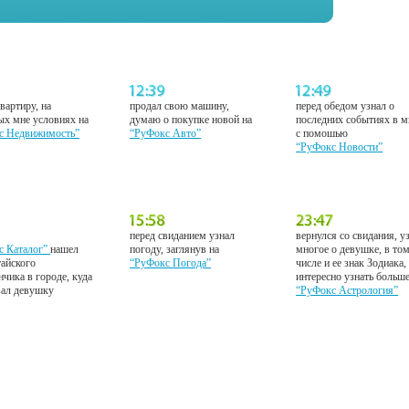
вартиру, на
продал свою машину,
перед обедом узнал о
ых мне условиях на
думаю о покупке новой на
последних событиях в м
с Недвижимость”
“РуФокс Авто”
с помошью
“РуФокс Новости”
перед свиданием узнал
вернулся со свидания, у
с Каталог”
нашел
погоду, заглянув на
многое о девушке, в то
тайского
“РуФокс Погода”
числе и ее знак Зодиака,
нчика в городе, куда
интересно узнать больш
вал девушку
“РуФокс Астрология”