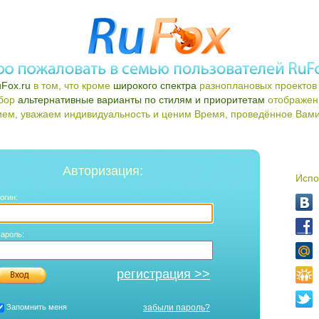
Fox.ru
в том, что кроме
широкого спектра
разноплановых проектов 
ыбор
альтернативные варианты по стилям и приоритетам
отображен
ем, уважаем индивидуальность и ценим Время, проведённое Вами 
Авторизация:
Испо
огин:
ароль:
регистрация >>
Запомнить меня
забыли пароль?