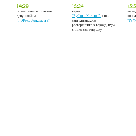
познакомился с клевой
через
перед
девушкой на
“РуФокс Каталог”
нашел
погод
“РуФокс Знакомства”
сайт китайского
“РуФ
ресторанчика в городе, куда
я и позвал девушку