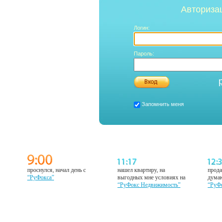
Авториза
Логин:
Пароль:
Запомнить меня
проснулся, начал день с
нашел квартиру, на
прода
“РуФокса”
выгодных мне условиях на
думаю
“РуФокс Недвижимость”
“РуФ