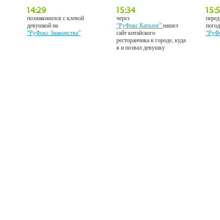
познакомился с клевой
через
перед
девушкой на
“РуФокс Каталог”
нашел
погод
“РуФокс Знакомства”
сайт китайского
“РуФ
ресторанчика в городе, куда
я и позвал девушку