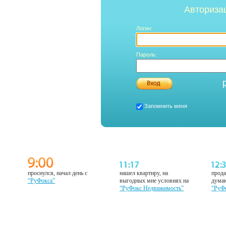
Авториза
Логин:
Пароль:
Запомнить меня
проснулся, начал день с
нашел квартиру, на
прода
“РуФокса”
выгодных мне условиях на
думаю
“РуФокс Недвижимость”
“РуФ