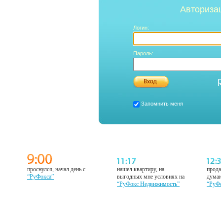
Авториза
Логин:
Пароль:
Запомнить меня
проснулся, начал день с
нашел квартиру, на
прода
“РуФокса”
выгодных мне условиях на
думаю
“РуФокс Недвижимость”
“РуФ