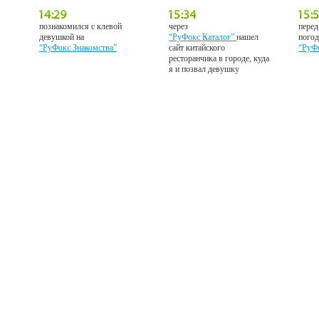
познакомился с клевой
через
перед
девушкой на
“РуФокс Каталог”
нашел
погод
“РуФокс Знакомства”
сайт китайского
“РуФ
ресторанчика в городе, куда
я и позвал девушку