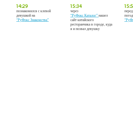
познакомился с клевой
через
перед
девушкой на
“РуФокс Каталог”
нашел
погод
“РуФокс Знакомства”
сайт китайского
“РуФ
ресторанчика в городе, куда
я и позвал девушку