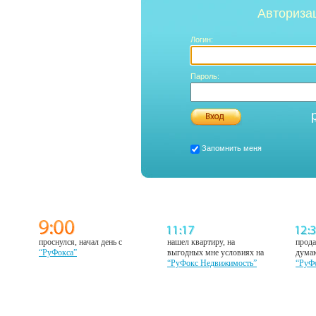
Авториза
Логин:
Пароль:
Запомнить меня
проснулся, начал день с
нашел квартиру, на
прода
“РуФокса”
выгодных мне условиях на
думаю
“РуФокс Недвижимость”
“РуФ