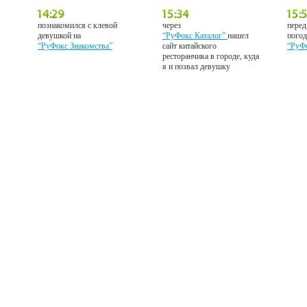
познакомился с клевой
через
перед
девушкой на
“РуФокс Каталог”
нашел
погод
“РуФокс Знакомства”
сайт китайского
“РуФ
ресторанчика в городе, куда
я и позвал девушку