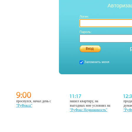
Авториза
Логин:
Пароль:
Запомнить меня
проснулся, начал день с
нашел квартиру, на
прода
“РуФокса”
выгодных мне условиях на
думаю
“РуФокс Недвижимость”
“РуФ