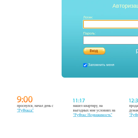
Авториза
Логин:
Пароль:
Запомнить меня
проснулся, начал день с
нашел квартиру, на
прода
“РуФокса”
выгодных мне условиях на
думаю
“РуФокс Недвижимость”
“РуФ