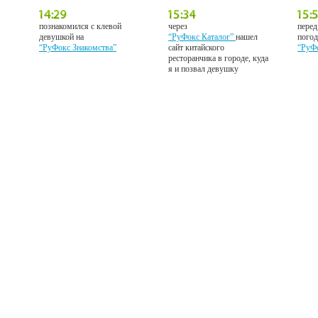
познакомился с клевой
через
перед
девушкой на
“РуФокс Каталог”
нашел
погод
“РуФокс Знакомства”
сайт китайского
“РуФ
ресторанчика в городе, куда
я и позвал девушку