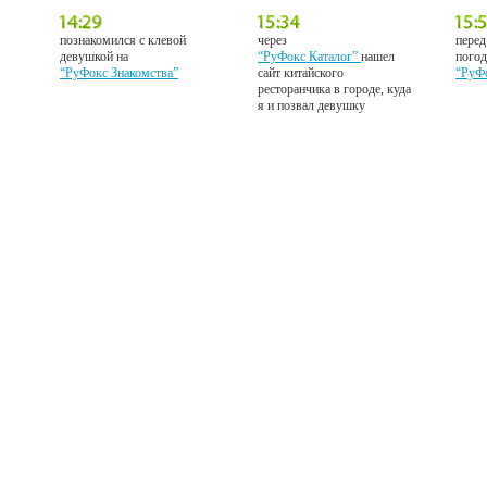
познакомился с клевой
через
перед
девушкой на
“РуФокс Каталог”
нашел
погод
“РуФокс Знакомства”
сайт китайского
“РуФ
ресторанчика в городе, куда
я и позвал девушку