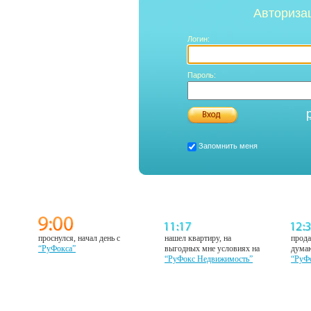
Авториза
Логин:
Пароль:
Запомнить меня
проснулся, начал день с
нашел квартиру, на
прода
“РуФокса”
выгодных мне условиях на
думаю
“РуФокс Недвижимость”
“РуФ