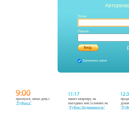
Авториза
Логин:
Пароль:
Запомнить меня
проснулся, начал день с
нашел квартиру, на
прода
“РуФокса”
выгодных мне условиях на
думаю
“РуФокс Недвижимость”
“РуФ