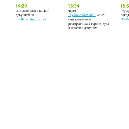
познакомился с клевой
через
перед
девушкой на
“РуФокс Каталог”
нашел
погод
“РуФокс Знакомства”
сайт китайского
“РуФ
ресторанчика в городе, куда
я и позвал девушку