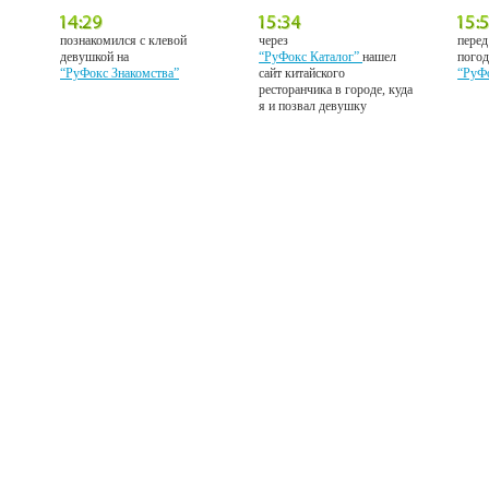
познакомился с клевой
через
перед
девушкой на
“РуФокс Каталог”
нашел
погод
“РуФокс Знакомства”
сайт китайского
“РуФ
ресторанчика в городе, куда
я и позвал девушку