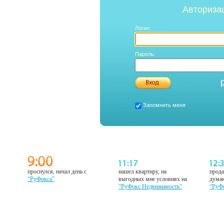
Авториза
Логин:
Пароль:
Запомнить меня
проснулся, начал день с
нашел квартиру, на
прода
“РуФокса”
выгодных мне условиях на
думаю
“РуФокс Недвижимость”
“РуФ