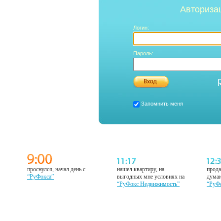
Авториза
Логин:
Пароль:
Запомнить меня
проснулся, начал день с
нашел квартиру, на
прода
“РуФокса”
выгодных мне условиях на
думаю
“РуФокс Недвижимость”
“РуФ