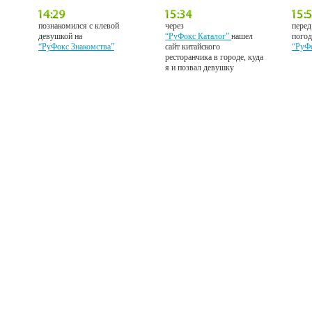
познакомился с клевой
через
перед
девушкой на
“РуФокс Каталог”
нашел
погод
“РуФокс Знакомства”
сайт китайского
“РуФ
ресторанчика в городе, куда
я и позвал девушку