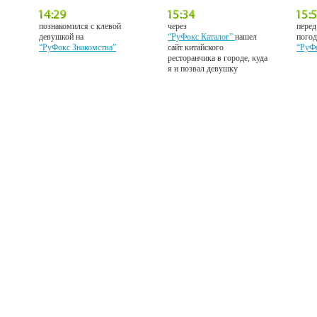
познакомился с клевой
через
перед
девушкой на
“РуФокс Каталог”
нашел
погод
“РуФокс Знакомства”
сайт китайского
“РуФ
ресторанчика в городе, куда
я и позвал девушку