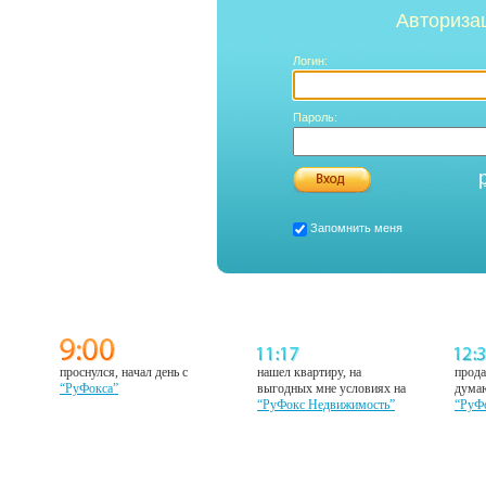
Авториза
Логин:
Пароль:
Запомнить меня
проснулся, начал день с
нашел квартиру, на
прода
“РуФокса”
выгодных мне условиях на
думаю
“РуФокс Недвижимость”
“РуФ