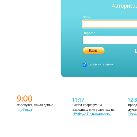
Авториза
Логин:
Пароль:
Запомнить меня
проснулся, начал день с
нашел квартиру, на
прода
“РуФокса”
выгодных мне условиях на
думаю
“РуФокс Недвижимость”
“РуФ