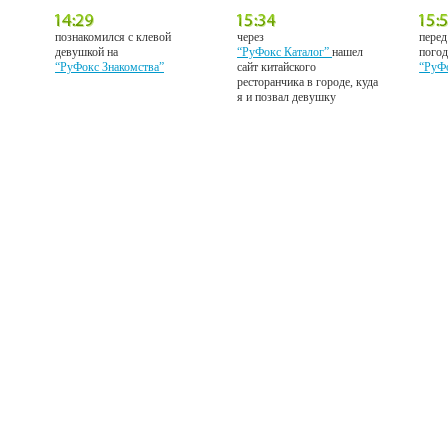
познакомился с клевой
через
перед
девушкой на
“РуФокс Каталог”
нашел
погод
“РуФокс Знакомства”
сайт китайского
“РуФ
ресторанчика в городе, куда
я и позвал девушку