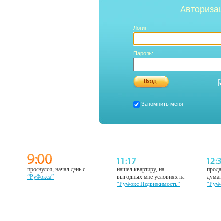
Авториза
Логин:
Пароль:
Запомнить меня
проснулся, начал день с
нашел квартиру, на
прода
“РуФокса”
выгодных мне условиях на
думаю
“РуФокс Недвижимость”
“РуФ