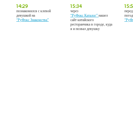
познакомился с клевой
через
перед
девушкой на
“РуФокс Каталог”
нашел
погод
“РуФокс Знакомства”
сайт китайского
“РуФ
ресторанчика в городе, куда
я и позвал девушку