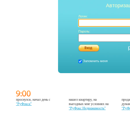
Авториза
Логин:
Пароль:
Запомнить меня
проснулся, начал день с
нашел квартиру, на
прода
“РуФокса”
выгодных мне условиях на
думаю
“РуФокс Недвижимость”
“РуФ