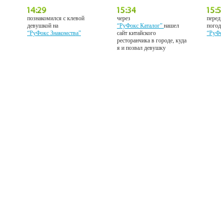
познакомился с клевой
через
перед
девушкой на
“РуФокс Каталог”
нашел
погод
“РуФокс Знакомства”
сайт китайского
“РуФ
ресторанчика в городе, куда
я и позвал девушку