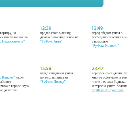
вартиру, на
продал свою машину,
перед обедом узнал о
ых мне условиях на
думаю о покупке новой на
последних событиях в м
с Недвижимость”
“РуФокс Авто”
с помошью
“РуФокс Новости”
перед свиданием узнал
вернулся со свидания, у
с Каталог”
нашел
погоду, заглянув на
многое о девушке, в то
тайского
“РуФокс Погода”
числе и ее знак Зодиака,
нчика в городе, куда
интересно узнать больш
вал девушку
“РуФокс Астрология”