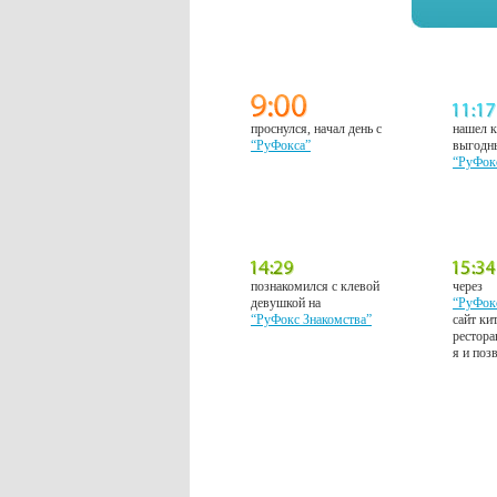
проснулся, начал день с
нашел к
“РуФокса”
выгодн
“РуФок
познакомился с клевой
через
девушкой на
“РуФок
“РуФокс Знакомства”
сайт ки
рестора
я и поз