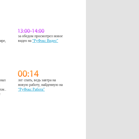
за обедом просмотрел новое
ире,
видео на
“РуФокс Видео”
знал
лег спать, ведь завтра на
м
новую работу, найденную на
 хм..
“РуФокс Работа”
е