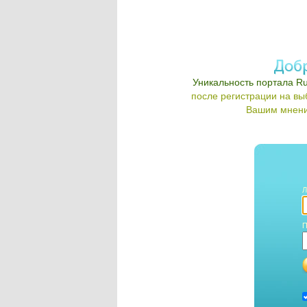
Уникальность портала Ru
после регистрации на в
Вашим мнени
Л
П