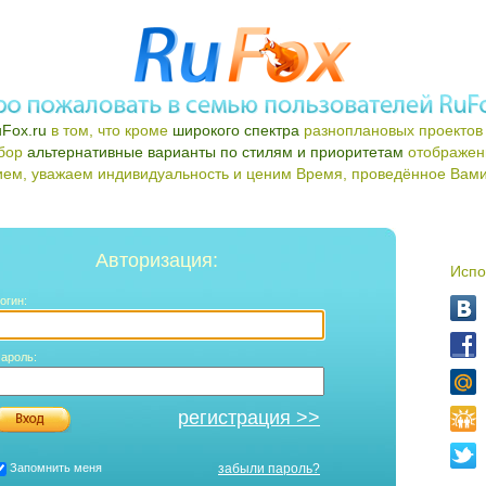
Fox.ru
в том, что кроме
широкого спектра
разноплановых проектов 
ыбор
альтернативные варианты по стилям и приоритетам
отображен
ем, уважаем индивидуальность и ценим Время, проведённое Вами 
Авторизация:
Испо
огин:
ароль:
регистрация >>
Запомнить меня
забыли пароль?