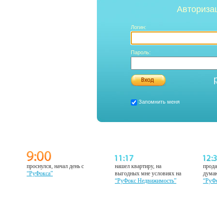
Авториза
Логин:
Пароль:
Запомнить меня
проснулся, начал день с
нашел квартиру, на
прода
“РуФокса”
выгодных мне условиях на
думаю
“РуФокс Недвижимость”
“РуФ