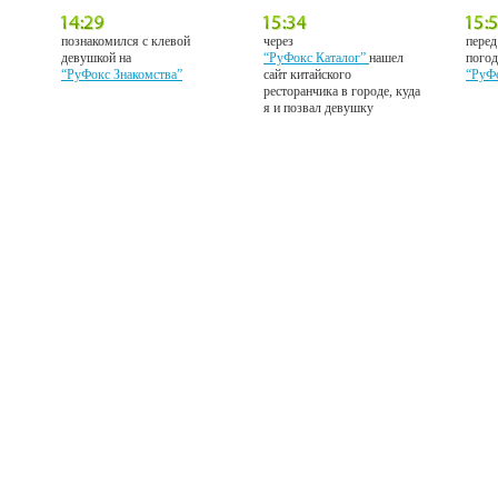
познакомился с клевой
через
перед
девушкой на
“РуФокс Каталог”
нашел
погод
“РуФокс Знакомства”
сайт китайского
“РуФ
ресторанчика в городе, куда
я и позвал девушку