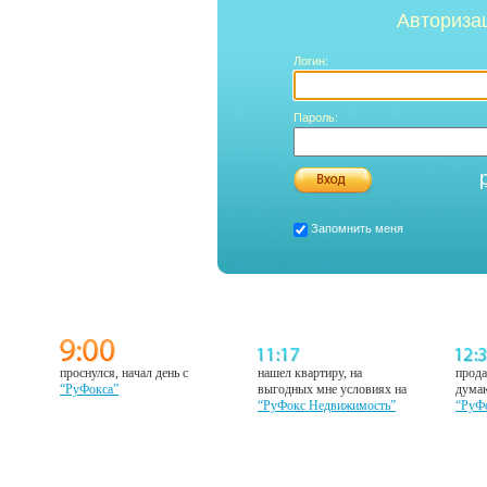
Авториза
Логин:
Пароль:
Запомнить меня
проснулся, начал день с
нашел квартиру, на
прода
“РуФокса”
выгодных мне условиях на
думаю
“РуФокс Недвижимость”
“РуФ