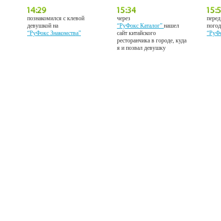
познакомился с клевой
через
перед
девушкой на
“РуФокс Каталог”
нашел
погод
“РуФокс Знакомства”
сайт китайского
“РуФ
ресторанчика в городе, куда
я и позвал девушку