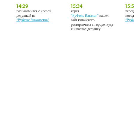
познакомился с клевой
через
перед
девушкой на
“РуФокс Каталог”
нашел
погод
“РуФокс Знакомства”
сайт китайского
“РуФ
ресторанчика в городе, куда
я и позвал девушку