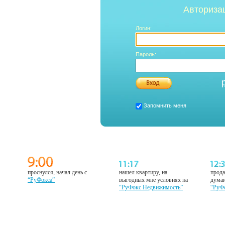
Авториза
Логин:
Пароль:
Запомнить меня
проснулся, начал день с
нашел квартиру, на
прода
“РуФокса”
выгодных мне условиях на
думаю
“РуФокс Недвижимость”
“РуФ