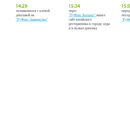
познакомился с клевой
через
перед
девушкой на
“РуФокс Каталог”
нашел
погод
“РуФокс Знакомства”
сайт китайского
“РуФ
ресторанчика в городе, куда
я и позвал девушку