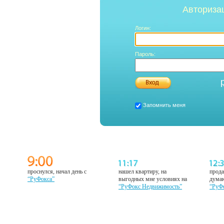
Авториза
Логин:
Пароль:
Запомнить меня
проснулся, начал день с
нашел квартиру, на
прода
“РуФокса”
выгодных мне условиях на
думаю
“РуФокс Недвижимость”
“РуФ