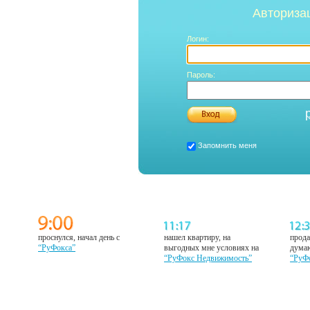
Авториза
Логин:
Пароль:
Запомнить меня
проснулся, начал день с
нашел квартиру, на
прода
“РуФокса”
выгодных мне условиях на
думаю
“РуФокс Недвижимость”
“РуФ