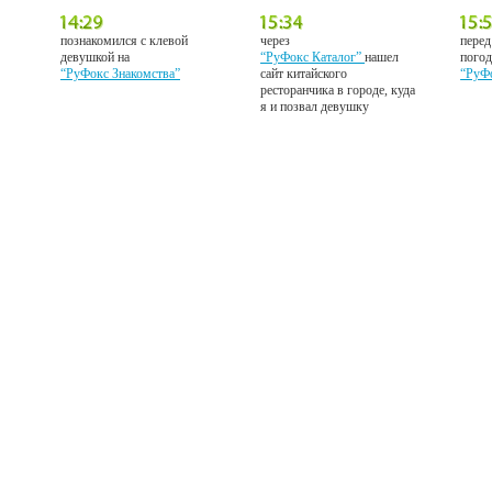
познакомился с клевой
через
перед
девушкой на
“РуФокс Каталог”
нашел
погод
“РуФокс Знакомства”
сайт китайского
“РуФ
ресторанчика в городе, куда
я и позвал девушку