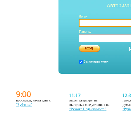
Авториза
Логин:
Пароль:
Запомнить меня
проснулся, начал день с
нашел квартиру, на
прода
“РуФокса”
выгодных мне условиях на
думаю
“РуФокс Недвижимость”
“РуФ