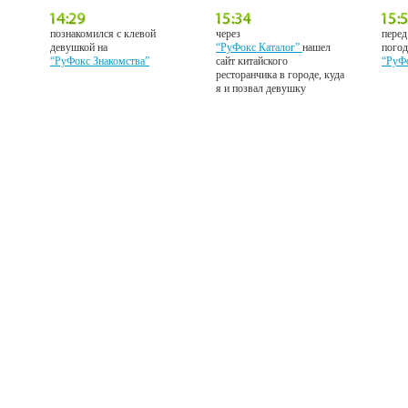
познакомился с клевой
через
перед
девушкой на
“РуФокс Каталог”
нашел
погод
“РуФокс Знакомства”
сайт китайского
“РуФ
ресторанчика в городе, куда
я и позвал девушку