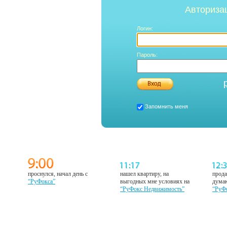
Авториза
Логин:
Пароль:
Запомнить меня
проснулся, начал день с
нашел квартиру, на
прода
“РуФокса”
выгодных мне условиях на
думаю
“РуФокс Недвижимость”
“РуФ