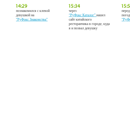
познакомился с клевой
через
перед
девушкой на
“РуФокс Каталог”
нашел
погод
“РуФокс Знакомства”
сайт китайского
“РуФ
ресторанчика в городе, куда
я и позвал девушку