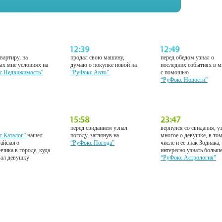
вартиру, на
продал свою машину,
перед обедом узнал о
ых мне условиях на
думаю о покупке новой на
последних событиях в м
с Недвижимость”
“РуФокс Авто”
с помошью
“РуФокс Новости”
перед свиданием узнал
вернулся со свидания, у
с Каталог”
нашел
погоду, заглянув на
многое о девушке, в то
тайского
“РуФокс Погода”
числе и ее знак Зодиака,
нчика в городе, куда
интересно узнать больш
вал девушку
“РуФокс Астрология”