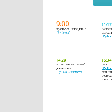
проснулся, начал день с
нашел к
“РуФокса”
выгодн
“РуФок
познакомился с клевой
через
девушкой на
“РуФок
“РуФокс Знакомства”
сайт ки
рестора
я и поз