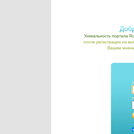
Уникальность портала Ru
после регистрации на в
Вашим мнени
Л
П