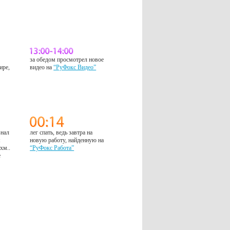
за обедом просмотрел новое
ире,
видео на
“РуФокс Видео”
знал
лег спать, ведь завтра на
м
новую работу, найденную на
 хм..
“РуФокс Работа”
е