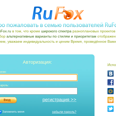
Fox.ru
в том, что кроме
широкого спектра
разноплановых проектов 
ыбор
альтернативные варианты по стилям и приоритетам
отображен
ем, уважаем индивидуальность и ценим Время, проведённое Вами 
Авторизация:
Испо
огин:
ароль:
регистрация >>
Запомнить меня
забыли пароль?