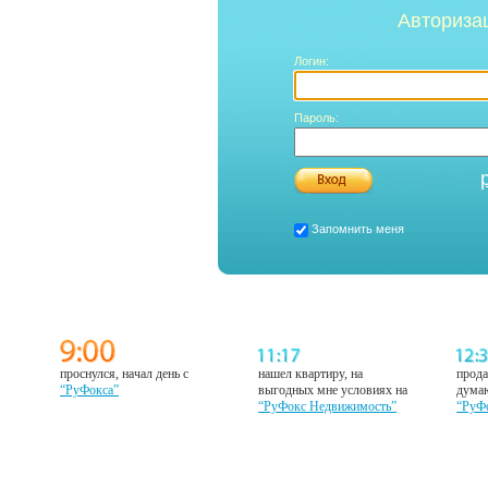
Авториза
Логин:
Пароль:
Запомнить меня
проснулся, начал день с
нашел квартиру, на
прода
“РуФокса”
выгодных мне условиях на
думаю
“РуФокс Недвижимость”
“РуФ