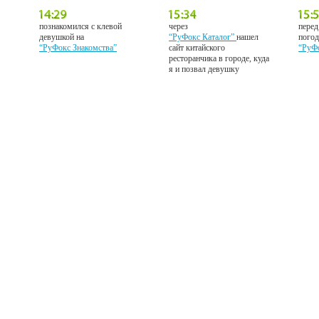
познакомился с клевой
через
перед
девушкой на
“РуФокс Каталог”
нашел
погод
“РуФокс Знакомства”
сайт китайского
“РуФ
ресторанчика в городе, куда
я и позвал девушку