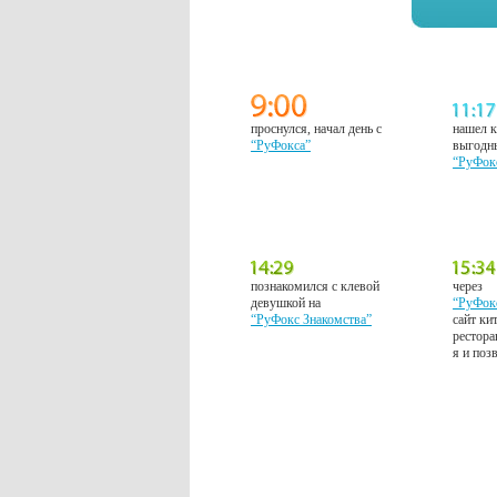
проснулся, начал день с
нашел к
“РуФокса”
выгодн
“РуФок
познакомился с клевой
через
девушкой на
“РуФок
“РуФокс Знакомства”
сайт ки
рестора
я и поз