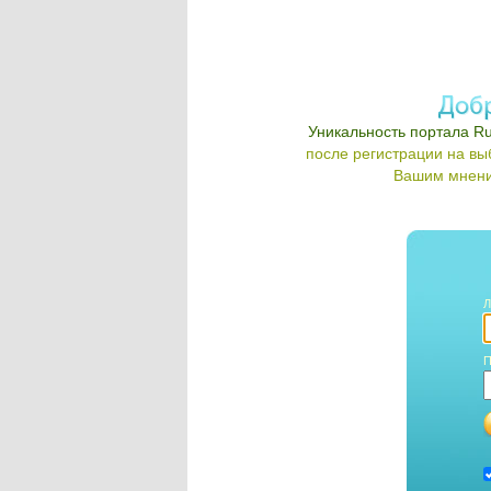
Уникальность портала Ru
после регистрации на в
Вашим мнени
Л
П