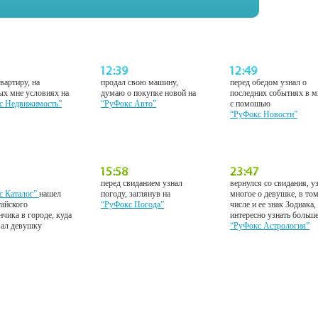
вартиру, на
продал свою машину,
перед обедом узнал о
ых мне условиях на
думаю о покупке новой на
последних событиях в м
с Недвижимость”
“РуФокс Авто”
с помошью
“РуФокс Новости”
перед свиданием узнал
вернулся со свидания, у
с Каталог”
нашел
погоду, заглянув на
многое о девушке, в то
тайского
“РуФокс Погода”
числе и ее знак Зодиака,
нчика в городе, куда
интересно узнать больш
вал девушку
“РуФокс Астрология”