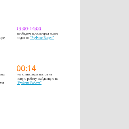
за обедом просмотрел новое
ире,
видео на
“РуФокс Видео”
знал
лег спать, ведь завтра на
м
новую работу, найденную на
 хм..
“РуФокс Работа”
е