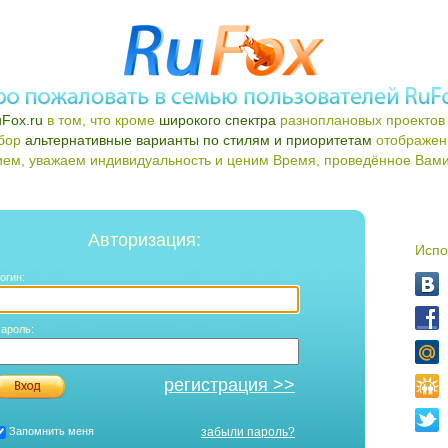
Fox.ru
в том, что кроме
широкого спектра
разноплановых проектов 
ыбор
альтернативные варианты по стилям и приоритетам
отображен
ем, уважаем индивидуальность и ценим Время, проведённое Вами 
Авторизация:
Испо
огин:
ароль:
регистрация >>
Запомнить меня
забыли пароль?