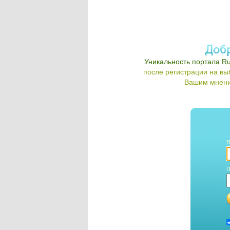
Уникальность портала Ru
после регистрации на в
Вашим мнени
Л
П