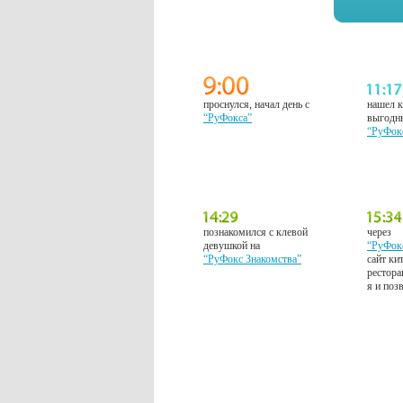
проснулся, начал день с
нашел к
“РуФокса”
выгодн
“РуФок
познакомился с клевой
через
девушкой на
“РуФок
“РуФокс Знакомства”
сайт ки
рестора
я и поз