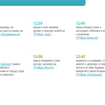
вартиру, на
продал свою машину,
перед обедом узнал о
ых мне условиях на
думаю о покупке новой на
последних событиях в м
с Недвижимость”
“РуФокс Авто”
с помошью
“РуФокс Новости”
перед свиданием узнал
вернулся со свидания, у
с Каталог”
нашел
погоду, заглянув на
многое о девушке, в то
тайского
“РуФокс Погода”
числе и ее знак Зодиака,
нчика в городе, куда
интересно узнать больш
вал девушку
“РуФокс Астрология”