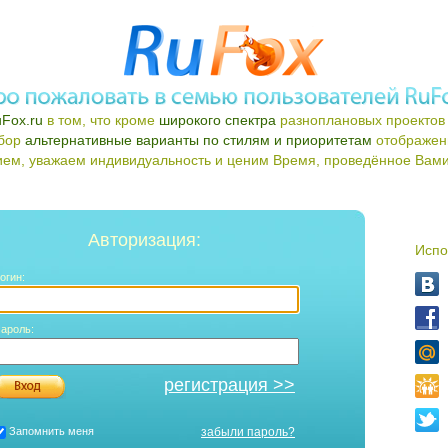
Fox.ru
в том, что кроме
широкого спектра
разноплановых проектов 
ыбор
альтернативные варианты по стилям и приоритетам
отображен
ем, уважаем индивидуальность и ценим Время, проведённое Вами 
Авторизация:
Испо
огин:
ароль:
регистрация >>
Запомнить меня
забыли пароль?