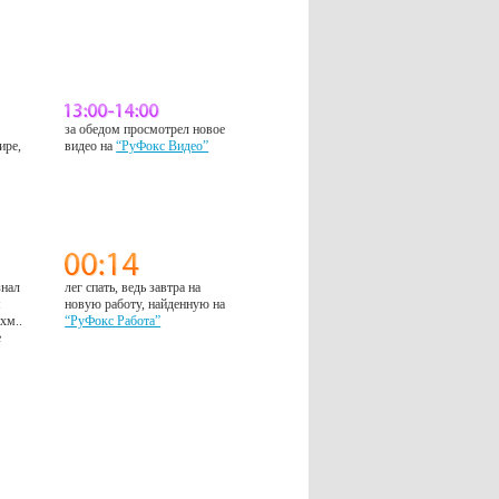
за обедом просмотрел новое
ире,
видео на
“РуФокс Видео”
знал
лег спать, ведь завтра на
м
новую работу, найденную на
 хм..
“РуФокс Работа”
е