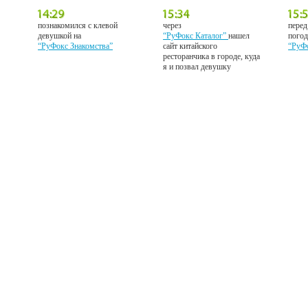
познакомился с клевой
через
перед
девушкой на
“РуФокс Каталог”
нашел
погод
“РуФокс Знакомства”
сайт китайского
“РуФ
ресторанчика в городе, куда
я и позвал девушку