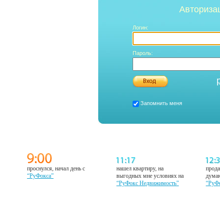
Авториза
Логин:
Пароль:
Запомнить меня
проснулся, начал день с
нашел квартиру, на
прода
“РуФокса”
выгодных мне условиях на
думаю
“РуФокс Недвижимость”
“РуФ