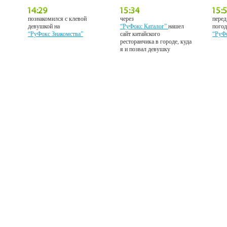
познакомился с клевой
через
перед
девушкой на
“РуФокс Каталог”
нашел
погод
“РуФокс Знакомства”
сайт китайского
“РуФ
ресторанчика в городе, куда
я и позвал девушку