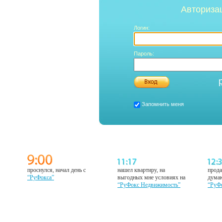
Авториза
Логин:
Пароль:
Запомнить меня
проснулся, начал день с
нашел квартиру, на
прода
“РуФокса”
выгодных мне условиях на
думаю
“РуФокс Недвижимость”
“РуФ