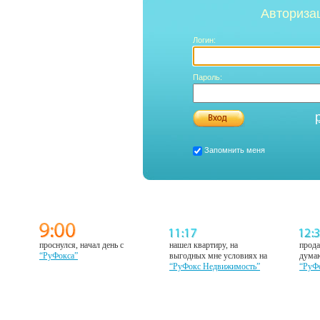
Авториза
Логин:
Пароль:
Запомнить меня
проснулся, начал день с
нашел квартиру, на
прода
“РуФокса”
выгодных мне условиях на
думаю
“РуФокс Недвижимость”
“РуФ