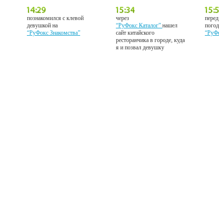
познакомился с клевой
через
перед
девушкой на
“РуФокс Каталог”
нашел
погод
“РуФокс Знакомства”
сайт китайского
“РуФ
ресторанчика в городе, куда
я и позвал девушку