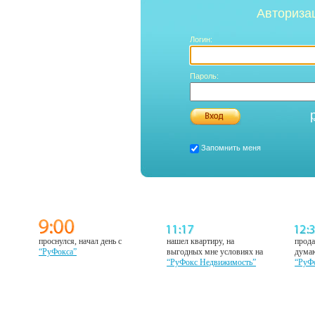
Авториза
Логин:
Пароль:
Запомнить меня
проснулся, начал день с
нашел квартиру, на
прода
“РуФокса”
выгодных мне условиях на
думаю
“РуФокс Недвижимость”
“РуФ