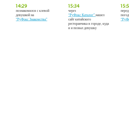
познакомился с клевой
через
перед
девушкой на
“РуФокс Каталог”
нашел
погод
“РуФокс Знакомства”
сайт китайского
“РуФ
ресторанчика в городе, куда
я и позвал девушку