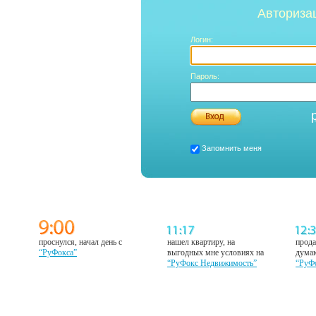
Авториза
Логин:
Пароль:
Запомнить меня
проснулся, начал день с
нашел квартиру, на
прода
“РуФокса”
выгодных мне условиях на
думаю
“РуФокс Недвижимость”
“РуФ