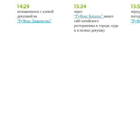
познакомился с клевой
через
перед
девушкой на
“РуФокс Каталог”
нашел
погод
“РуФокс Знакомства”
сайт китайского
“РуФ
ресторанчика в городе, куда
я и позвал девушку