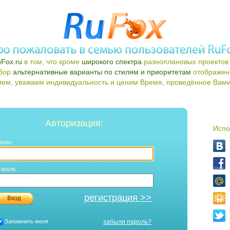
Fox.ru
в том, что кроме
широкого спектра
разноплановых проектов 
ыбор
альтернативные варианты по стилям и приоритетам
отображен
ем, уважаем индивидуальность и ценим Время, проведённое Вами 
Авторизация:
Испо
огин:
ароль:
регистрация >>
Запомнить меня
забыли пароль?