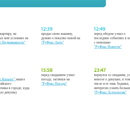
вартиру, на
продал свою машину,
перед обедом узнал о
ых мне условиях на
думаю о покупке новой на
последних событиях в м
с Недвижимость”
“РуФокс Авто”
с помошью
“РуФокс Новости”
перед свиданием узнал
вернулся со свидания, у
с Каталог”
нашел
погоду, заглянув на
многое о девушке, в то
тайского
“РуФокс Погода”
числе и ее знак Зодиака,
нчика в городе, куда
интересно узнать больш
вал девушку
“РуФокс Астрология”