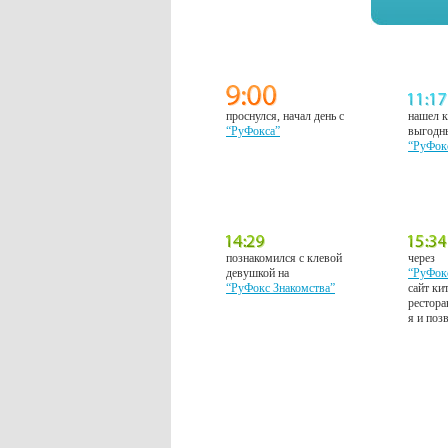
проснулся, начал день с
нашел к
“РуФокса”
выгодн
“РуФок
познакомился с клевой
через
девушкой на
“РуФок
“РуФокс Знакомства”
сайт ки
рестора
я и поз