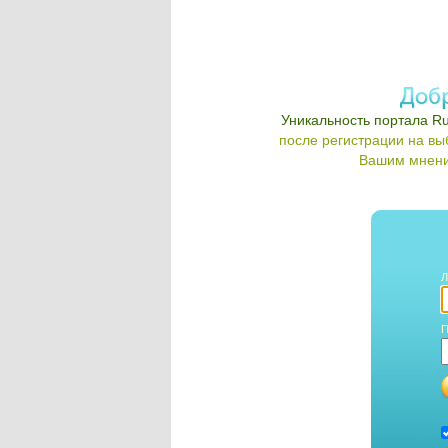
Уникальность портала Ru
после регистрации на в
Вашим мнени
Л
П