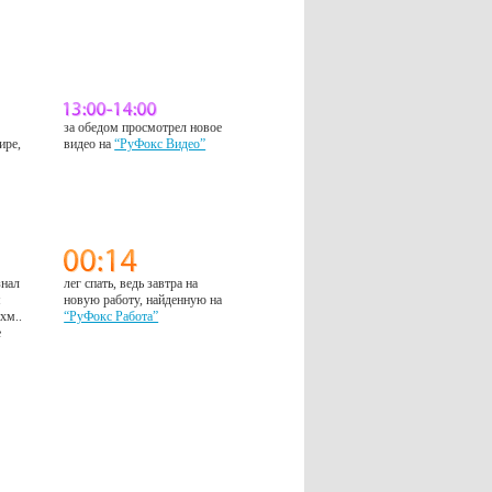
за обедом просмотрел новое
ире,
видео на
“РуФокс Видео”
знал
лег спать, ведь завтра на
м
новую работу, найденную на
 хм..
“РуФокс Работа”
е