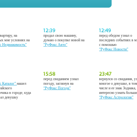
вартиру, на
продал свою машину,
перед обедом узнал о
ых мне условиях на
думаю о покупке новой на
последних событиях в м
с Недвижимость”
“РуФокс Авто”
с помошью
“РуФокс Новости”
перед свиданием узнал
вернулся со свидания, у
с Каталог”
нашел
погоду, заглянув на
многое о девушке, в то
тайского
“РуФокс Погода”
числе и ее знак Зодиака,
нчика в городе, куда
интересно узнать больш
вал девушку
“РуФокс Астрология”