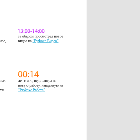
за обедом просмотрел новое
ире,
видео на
“РуФокс Видео”
знал
лег спать, ведь завтра на
м
новую работу, найденную на
 хм..
“РуФокс Работа”
е