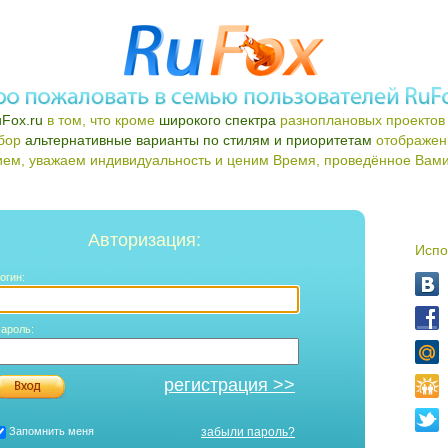
Fox.ru
в том, что кроме
широкого спектра
разноплановых проектов 
ыбор
альтернативные варианты по стилям и приоритетам
отображен
ем, уважаем индивидуальность и ценим Время, проведённое Вами 
Авторизация:
Испо
огин:
ароль:
регистрация >>
Запомнить меня
забыли пароль?