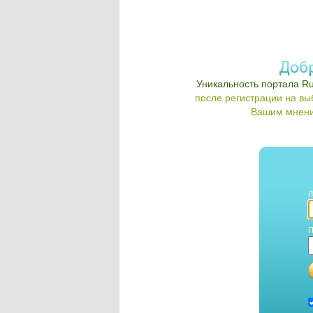
Уникальность портала Ru
после регистрации на в
Вашим мнени
Л
П