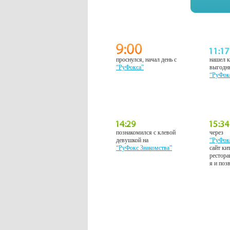
проснулся, начал день с
нашел к
“РуФокса”
выгодн
“РуФок
познакомился с клевой
через
девушкой на
“РуФок
“РуФокс Знакомства”
сайт ки
рестора
я и поз