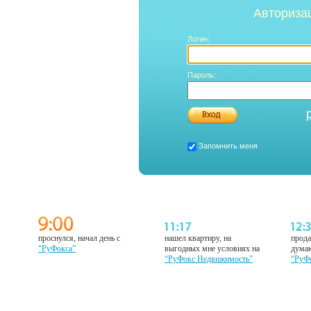
Авториза
Логин:
Пароль:
Запомнить меня
проснулся, начал день с
нашел квартиру, на
прода
“РуФокса”
выгодных мне условиях на
думаю
“РуФокс Недвижимость”
“РуФ