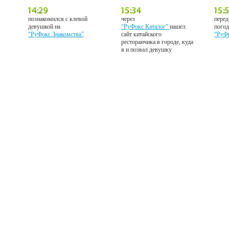
познакомился с клевой
через
перед
девушкой на
“РуФокс Каталог”
нашел
погод
“РуФокс Знакомства”
сайт китайского
“РуФ
ресторанчика в городе, куда
я и позвал девушку