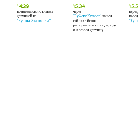
познакомился с клевой
через
перед
девушкой на
“РуФокс Каталог”
нашел
погод
“РуФокс Знакомства”
сайт китайского
“РуФ
ресторанчика в городе, куда
я и позвал девушку