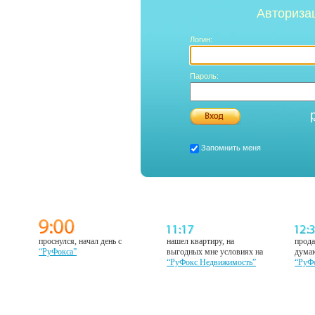
Авториза
Логин:
Пароль:
Запомнить меня
проснулся, начал день с
нашел квартиру, на
прода
“РуФокса”
выгодных мне условиях на
думаю
“РуФокс Недвижимость”
“РуФ