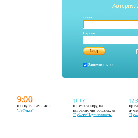
Авториза
Логин:
Пароль:
Запомнить меня
проснулся, начал день с
нашел квартиру, на
прода
“РуФокса”
выгодных мне условиях на
думаю
“РуФокс Недвижимость”
“РуФ