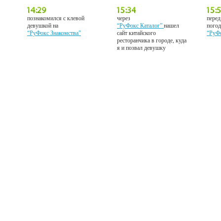
познакомился с клевой
через
перед
девушкой на
“РуФокс Каталог”
нашел
погод
“РуФокс Знакомства”
сайт китайского
“РуФ
ресторанчика в городе, куда
я и позвал девушку