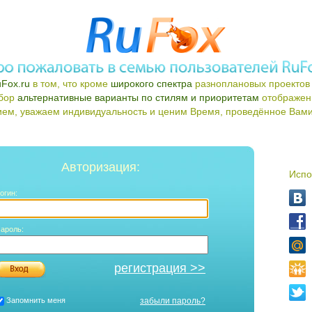
Fox.ru
в том, что кроме
широкого спектра
разноплановых проектов 
ыбор
альтернативные варианты по стилям и приоритетам
отображен
ем, уважаем индивидуальность и ценим Время, проведённое Вами 
Авторизация:
Испо
огин:
ароль:
регистрация >>
Запомнить меня
забыли пароль?