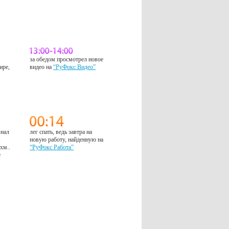
за обедом просмотрел новое
ире,
видео на
“РуФокс Видео”
знал
лег спать, ведь завтра на
м
новую работу, найденную на
 хм..
“РуФокс Работа”
е