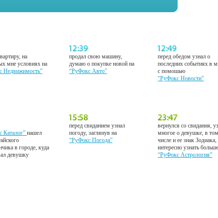
вартиру, на
продал свою машину,
перед обедом узнал о
ых мне условиях на
думаю о покупке новой на
последних событиях в м
с Недвижимость”
“РуФокс Авто”
с помошью
“РуФокс Новости”
перед свиданием узнал
вернулся со свидания, у
с Каталог”
нашел
погоду, заглянув на
многое о девушке, в то
тайского
“РуФокс Погода”
числе и ее знак Зодиака,
нчика в городе, куда
интересно узнать больш
вал девушку
“РуФокс Астрология”