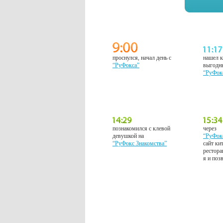
проснулся, начал день с
нашел к
“РуФокса”
выгодн
“РуФок
познакомился с клевой
через
девушкой на
“РуФок
“РуФокс Знакомства”
сайт ки
рестора
я и поз