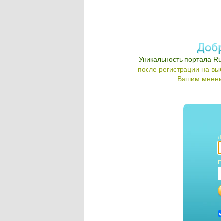
Уникальность портала Ru
после регистрации на в
Вашим мнени
Л
П