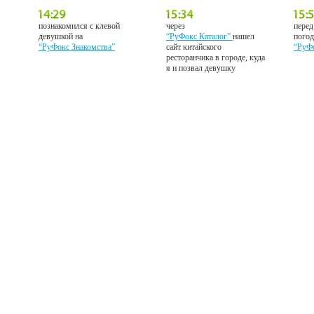
познакомился с клевой
через
перед
девушкой на
“РуФокс Каталог”
нашел
погод
“РуФокс Знакомства”
сайт китайского
“РуФ
ресторанчика в городе, куда
я и позвал девушку