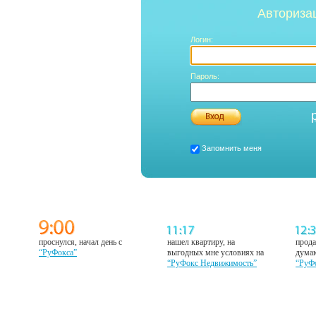
Авториза
Логин:
Пароль:
Запомнить меня
проснулся, начал день с
нашел квартиру, на
прода
“РуФокса”
выгодных мне условиях на
думаю
“РуФокс Недвижимость”
“РуФ