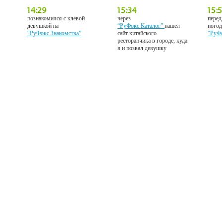
познакомился с клевой
через
перед
девушкой на
“РуФокс Каталог”
нашел
погод
“РуФокс Знакомства”
сайт китайского
“РуФ
ресторанчика в городе, куда
я и позвал девушку