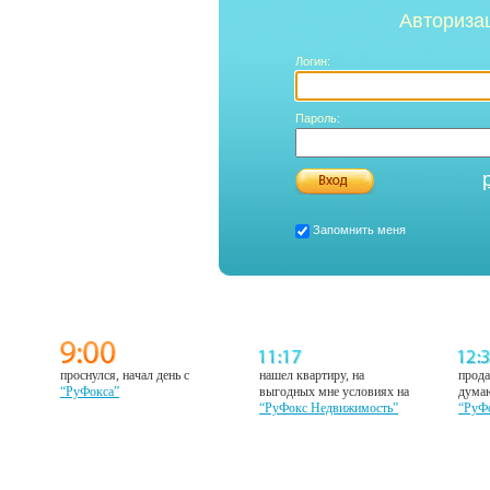
Авториза
Логин:
Пароль:
Запомнить меня
проснулся, начал день с
нашел квартиру, на
прода
“РуФокса”
выгодных мне условиях на
думаю
“РуФокс Недвижимость”
“РуФ