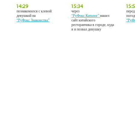
познакомился с клевой
через
перед
девушкой на
“РуФокс Каталог”
нашел
погод
“РуФокс Знакомства”
сайт китайского
“РуФ
ресторанчика в городе, куда
я и позвал девушку