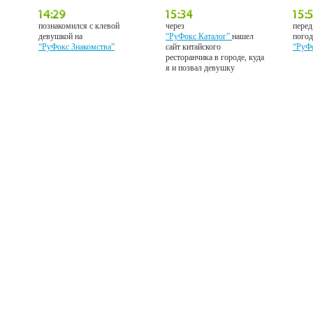
познакомился с клевой
через
перед
девушкой на
“РуФокс Каталог”
нашел
погод
“РуФокс Знакомства”
сайт китайского
“РуФ
ресторанчика в городе, куда
я и позвал девушку