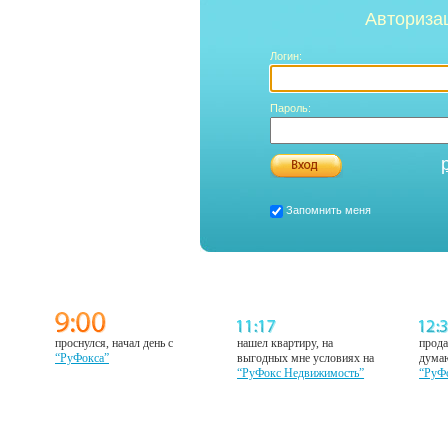
Авториза
Логин:
Пароль:
Запомнить меня
проснулся, начал день с
нашел квартиру, на
прода
“РуФокса”
выгодных мне условиях на
думаю
“РуФокс Недвижимость”
“РуФ