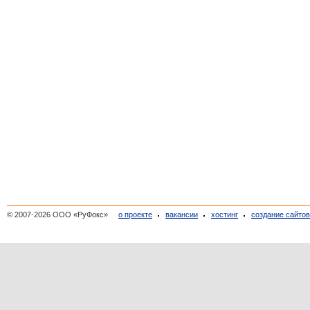
© 2007-2026 ООО «РуФокс»
о проекте
вакансии
хостинг
создание сайто