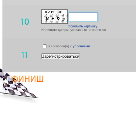
Обновить картинку
Напишите цифры, указанные на картинке
я согласен(а) с
условиями
Зарегистрироваться