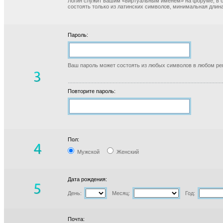
Логин служит вашим «виртуальным именем» на форуме, в б
состоять только из латинских символов, минимальная длина
Пароль:
Ваш пароль может состоять из любых символов в любом реги
Повторите пароль:
Пол:
Мужской
Женский
Дата рождения:
День:
Месяц:
Год:
Почта: