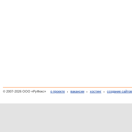
© 2007-2026 ООО «РуФокс»
о проекте
вакансии
хостинг
создание сайто