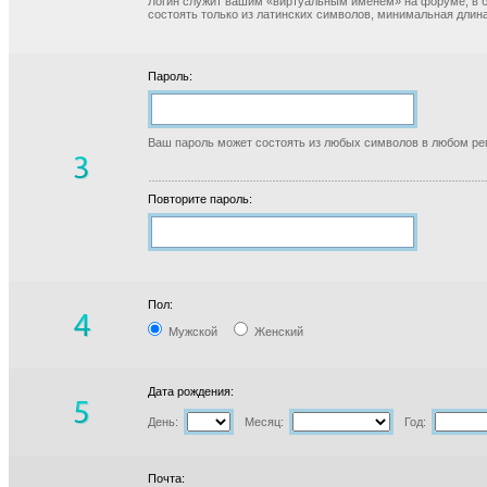
Логин служит вашим «виртуальным именем» на форуме, в б
состоять только из латинских символов, минимальная длина
Пароль:
Ваш пароль может состоять из любых символов в любом реги
Повторите пароль:
Пол:
Мужской
Женский
Дата рождения:
День:
Месяц:
Год:
Почта: