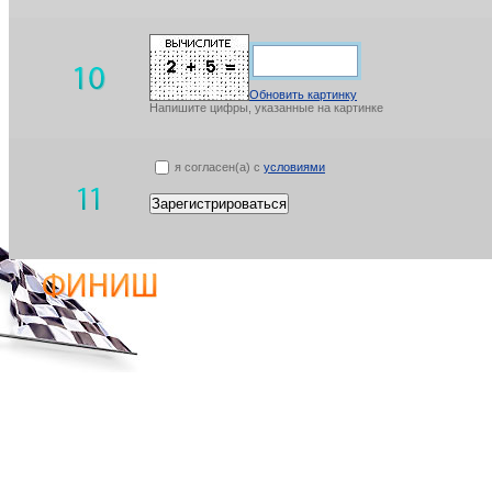
Обновить картинку
Напишите цифры, указанные на картинке
я согласен(а) с
условиями
Зарегистрироваться