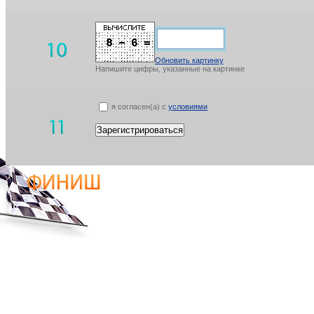
Обновить картинку
Напишите цифры, указанные на картинке
я согласен(а) с
условиями
Зарегистрироваться