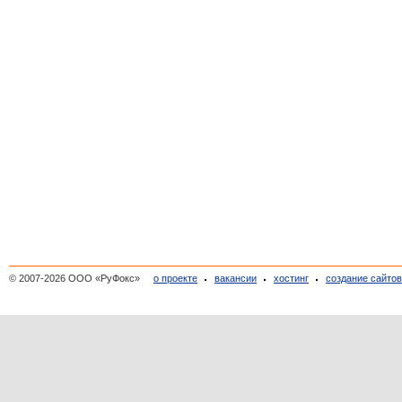
© 2007-2026 ООО «РуФокс»
о проекте
вакансии
хостинг
создание сайто