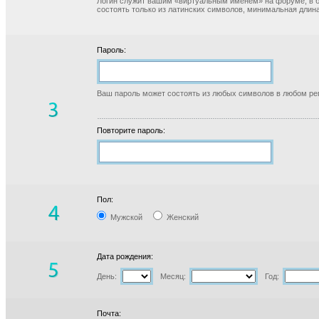
Логин служит вашим «виртуальным именем» на форуме, в б
состоять только из латинских символов, минимальная длина
Пароль:
Ваш пароль может состоять из любых символов в любом реги
Повторите пароль:
Пол:
Мужской
Женский
Дата рождения:
День:
Месяц:
Год:
Почта: