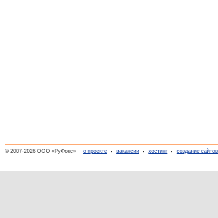
© 2007-2026 ООО «РуФокс»
о проекте
вакансии
хостинг
создание сайто