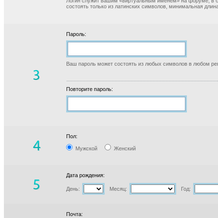
Логин служит вашим «виртуальным именем» на форуме, в б
состоять только из латинских символов, минимальная длина
Пароль:
Ваш пароль может состоять из любых символов в любом реги
Повторите пароль:
Пол:
Мужской
Женский
Дата рождения:
День:
Месяц:
Год:
Почта: