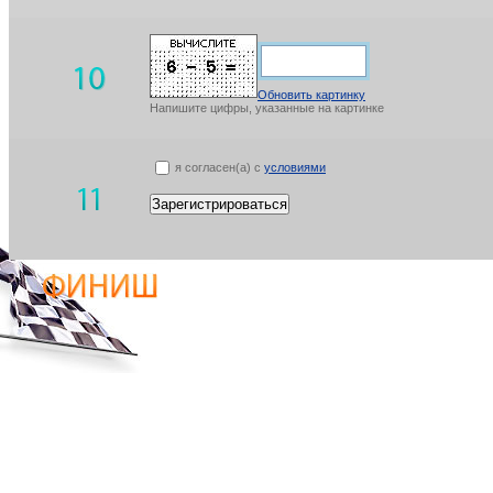
Обновить картинку
Напишите цифры, указанные на картинке
я согласен(а) с
условиями
Зарегистрироваться