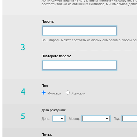
Логин служит вашим «виртуальным именем» на форуме, в б
состоять только из латинских символов, минимальная длина
Пароль:
Ваш пароль может состоять из любых символов в любом реги
Повторите пароль:
Пол:
Мужской
Женский
Дата рождения:
День:
Месяц:
Год:
Почта: