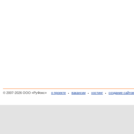
© 2007-2026 ООО «РуФокс»
о проекте
вакансии
хостинг
создание сайто