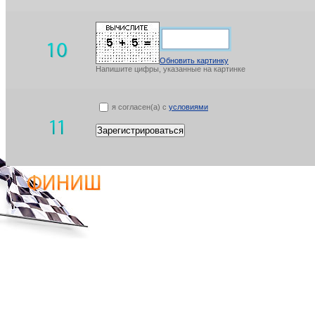
Обновить картинку
Напишите цифры, указанные на картинке
я согласен(а) с
условиями
Зарегистрироваться