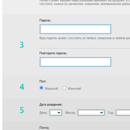
Логин служит вашим «виртуальным именем» на форуме, в б
состоять только из латинских символов, минимальная длина
Пароль:
Ваш пароль может состоять из любых символов в любом реги
Повторите пароль:
Пол:
Мужской
Женский
Дата рождения:
День:
Месяц:
Год:
Почта: