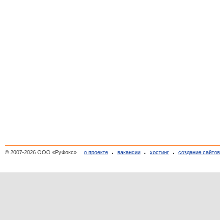
© 2007-2026 ООО «РуФокс»
о проекте
вакансии
хостинг
создание сайто