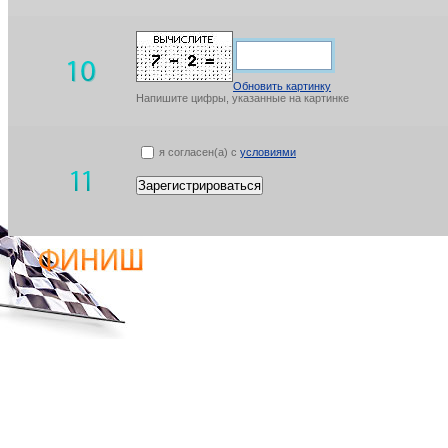
Обновить картинку
Напишите цифры, указанные на картинке
я согласен(а) с
условиями
Зарегистрироваться