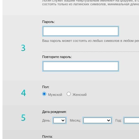
Логин служит вашим «виртуальным именем» на форуме, в б
состоять только из латинских символов, минимальная длина
Пароль:
Ваш пароль может состоять из любых символов в любом реги
Повторите пароль:
Пол:
Мужской
Женский
Дата рождения:
День:
Месяц:
Год:
Почта: