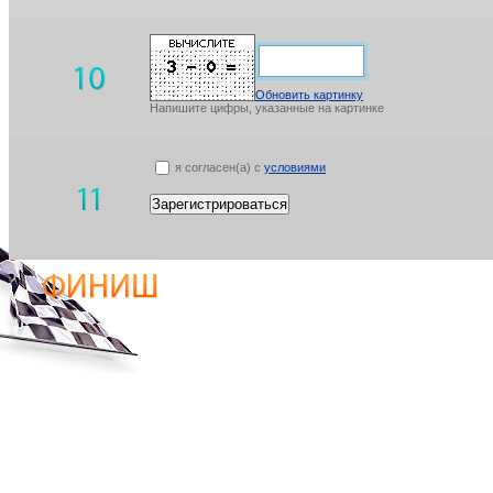
Обновить картинку
Напишите цифры, указанные на картинке
я согласен(а) с
условиями
Зарегистрироваться