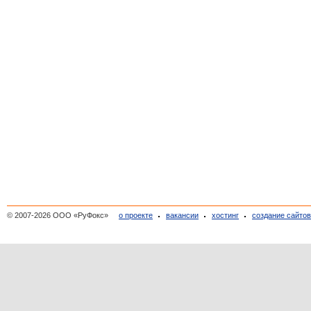
© 2007-2026 ООО «РуФокс»
о проекте
вакансии
хостинг
создание сайто