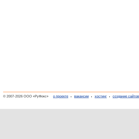
© 2007-2026 ООО «РуФокс»
о проекте
вакансии
хостинг
создание сайто