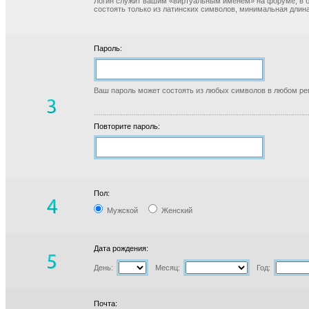
Логин служит вашим «виртуальным именем» на форуме, в б
состоять только из латинских символов, минимальная длина
Пароль:
Ваш пароль может состоять из любых символов в любом реги
Повторите пароль:
Пол:
Мужской
Женский
Дата рождения:
День:
Месяц:
Год:
Почта: