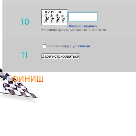
Обновить картинку
Напишите цифры, указанные на картинке
я согласен(а) с
условиями
Зарегистрироваться